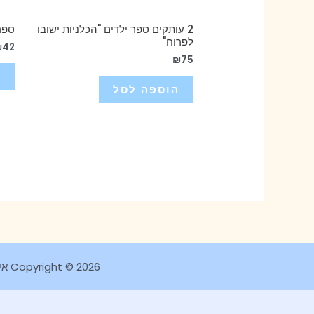
2 עותקים ספר ילדים "הכלניות ישובו
ספר 
לפרוח"
₪
42
₪
75
ה
הוספה לסל
Copyright © 2026 איור ספרי ילדים ומתנו בעיצוב אישי מאוירות בהשראת עולם החי, הצומח והפנטזיה. ליטל פאר LILO