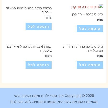
כרטיס ברכה בלונים חיות הגו'נגל
– כחול
כרטיס ברכה – חד קרן
₪
16
₪
16
הוספה לסל
הוספה לסל
כרטיס ברכה כדור פורח חיות
מארז 4 גלויות ברכה לחג – דגם
הגו'נגל – ורוד
בוטניקה
₪
20
₪
16
הוספה לסל
הוספה לסל
Copyright © 2026 איור ספרי ילדים ומתנו בעיצוב אישי
מאוירות בהשראת עולם החי, הצומח והפנטזיה. ליטל פאר LILO