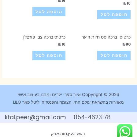
₪
16
₪
16
הוספה לסל
הוספה לסל
כרטיסי ברכה סט חיות היער
כרטיס ברכה צבי פורצלן
₪
16
₪
80
הוספה לסל
הוספה לסל
Copyright © 2026 איור ספרי ילדים ומתנו בעיצוב אישי
מאוירות בהשראת עולם החי, הצומח והפנטזיה. ליטל פאר LILO
054-4623178 lital.peer@gmail.com
ראש העין,נווה אפק