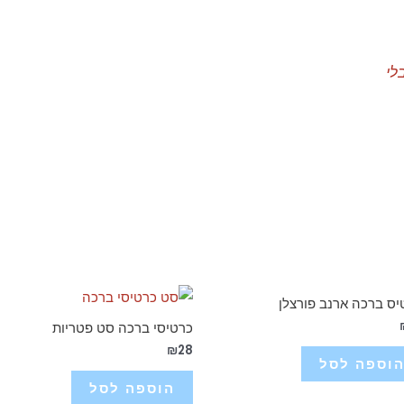
לי
יס ברכה ארנב פורצלן
כרטיסי ברכה סט פטריות
₪
28
וספה לסל
הוספה לסל