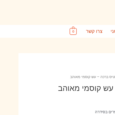
ני
צרו קשר
0
יס ברכה – עש קוסמי מאוהב
עש קוסמי מאוהב
רים בסידרה