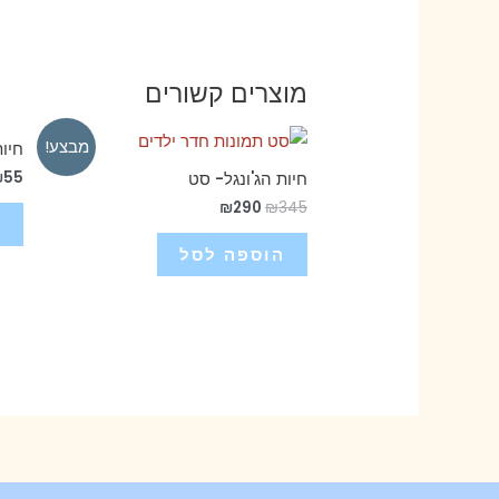
מוצרים קשורים
מבצע!
חיות
₪
55
חיות הג'ונגל- סט
₪
290
₪
345
ה
הוספה לסל