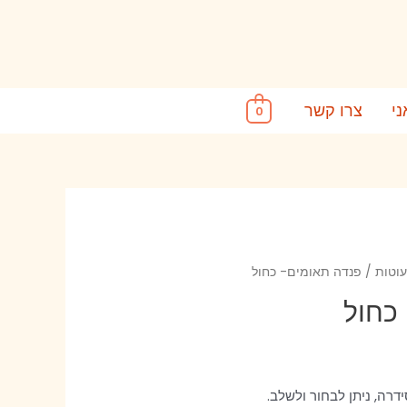
ני
צרו קשר
0
עוטות
/ פנדה תאומים- כחול
כחול
דרה, ניתן לבחור ולשלב.