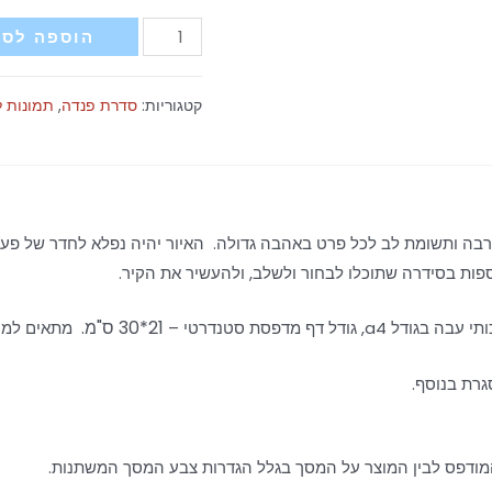
כמות
הוספה לסל
של
פנדה
קטגוריות:
סדרת פנדה
,
תמונות ל
תאומים-
כחול
ה ותשומת לב לכל פרט באהבה גדולה. האיור יהיה נפלא לחדר של פעוטות
ספות בסידרה שתוכלו לבחור ולשלב, ולהעשיר את הקיר.
21*30 ס"מ.
דל דף מדפסת סטנדרטי –
מתאים למס
גרת בנוסף.
מודפס לבין המוצר על המסך בגלל הגדרות צבע המסך המשתנות.