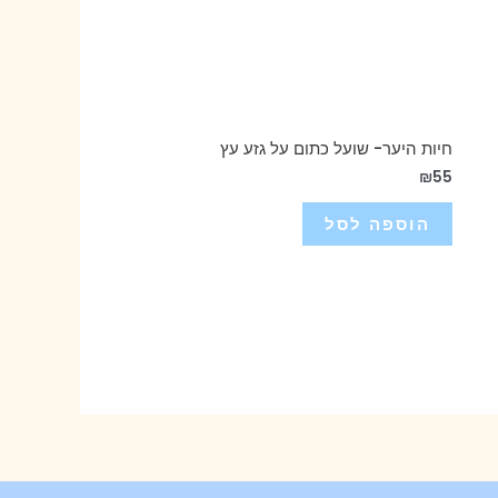
חיות היער- שועל כתום על גזע עץ
₪
55
הוספה לסל