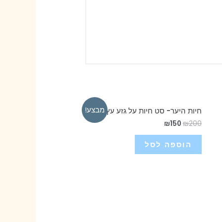
מבצע!
חיות היער- סט חיות על גזע עץ
₪
150
₪
200
הוספה לסל