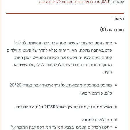
קטגוריות:
SALE
,
סדרת באני וחברים
,
תמונות לילדים ופעוטות
וחברים-
מריצה
תיאור
פרחונית
-
חוות דעת (0)
מסגרת
עץ
איור מתוק בעיצובי שנעשה במחשבה רבה ותשומת לב לכל
30*21
פרט באהבה גדולה. האיור יהיה נפלא לחדר של פעוטות וילדים
ס"מ
קטנים, נעים לעיניים ויקשט את הקירות בסטייל. ישנן חיות
מתוקות נוספות בסידרה שתוכלו לבחור ולשלב, ולהעשיר את
הקיר.
מודפס במדפסת מקצועית, על נייר איכותי עבה בגודל 20*20
.
ס"מ, פורמט ריבועי
מגיע ממוסגר, מסגרת עץ בגודל 30*21 ס"מ, עם זכוכית.
ניתן לארוז למתנה
ייתכנו הבדלים קטנים בצבע המוצר המודפס לבין המוצר על