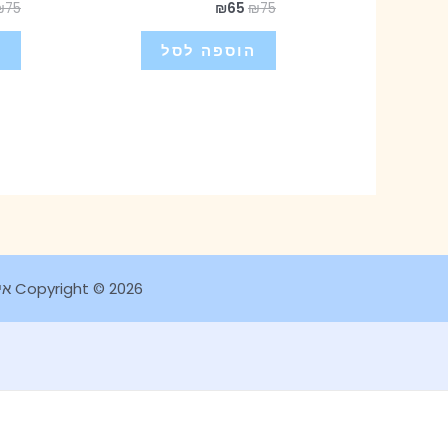
₪
75
₪
65
₪
75
הוספה לסל
ה
Copyright © 2026 איור ספרי ילדים ומתנו בעיצוב אישי מאוירות בהשראת עולם החי, הצומח והפנטזיה. ליטל פאר LILO