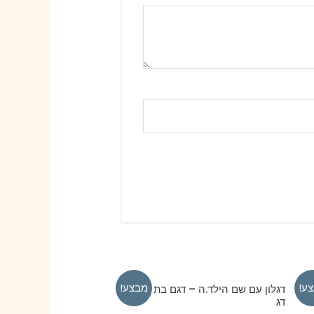
ע!
מבצע!
דגלון עם שם הילד.ה – דגם בת ים עם
דג