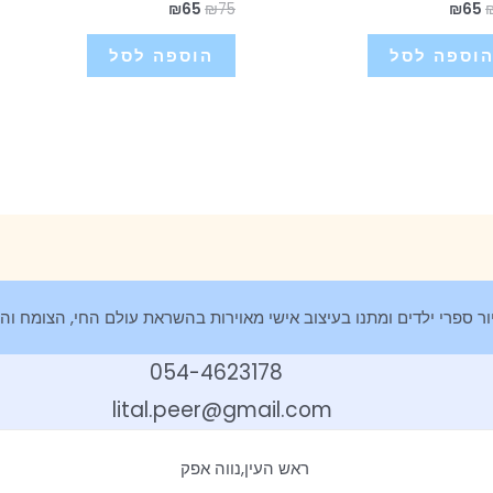
₪
65
₪
75
₪
65
וספה לסל
הוספה לסל
054-4623178
lital.peer@gmail.com
ראש העין,נווה אפק