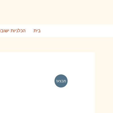
ילוג
תוכן
בית
הכלניות ישובו
מבצע!