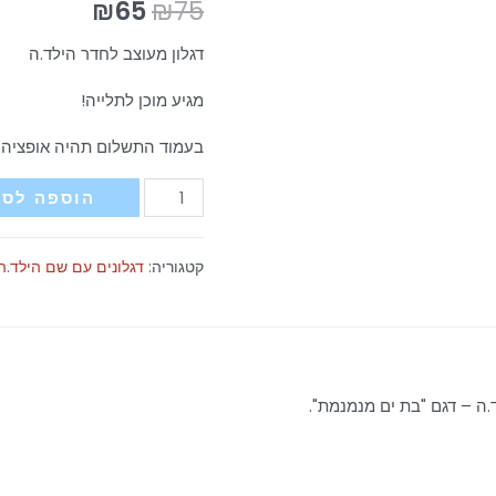
₪
65
₪
75
דגלון מעוצב לחדר הילד.ה
מגיע מוכן לתלייה!
בעמוד התשלום תהיה אופציה ל
כמות
הוספה לסל
של
דגלון
קטגוריה:
דגלונים עם שם הילד.ה
עם
שם
הילד.ה
-
דגם
.ה – דגם "בת ים מנמנמת".
בת
ים
מנמנמת