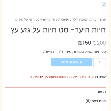
עמוד הבית
/
תמונות לילדים ופעוטות
/ חיות היער- סט חיות על גזע עץ
חיות היער- סט חיות על גזע עץ
₪
150
₪
200
סט חיות מתוק במיוחד, סידרת "חיות היער".
כמות
הוספה לסל
של
חיות
קטגוריות:
סדרת חיות היער
,
סט תמונות
,
תמונות לילדים ופעוטות
היער-
סט
תיאור
חיות
על
חוות דעת (0)
גזע
עץ