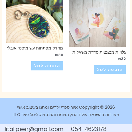
מחזיק מפתחות עש מיסטי אובלי
גלויות מנצנצות סדרת משאלות
₪
30
₪
32
הוספה לסל
הוספה לסל
Copyright © 2026 איור ספרי ילדים ומתנו בעיצוב אישי
מאוירות בהשראת עולם החי, הצומח והפנטזיה. ליטל פאר LILO
054-4623178 lital.peer@gmail.com