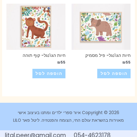
חיות הגו'נגל- פיל מסמיק
חיות הגו'נגל- קוף תוהה
₪
55
₪
55
הוספה לסל
הוספה לסל
Copyright © 2026 איור ספרי ילדים ומתנו בעיצוב אישי
מאוירות בהשראת עולם החי, הצומח והפנטזיה. ליטל פאר LILO
054-4623178 lital.peer@gmail.com